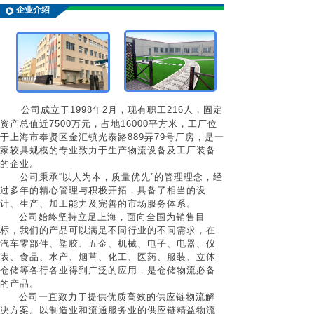
企业介
绍
公司成立于
1998
年
2
月，现有职工
216
人，固定
资产总值近
7500
万元，占地
16000
平方米，工厂位
于上海市奉贤区金汇镇光泰路
889
弄
79
号厂房，是一
家较具规模的专业致力于生产物流设备及工厂装备
的企业。
公司秉承“以人为本，质量优先”的管理理念，经
过多年的精心管理与积极开拓，具备了相当的设
计、生产、加工能力及完善的市场服务体系。
公司始终坚持立足上海，面向全国为销售目
标，我们的产品可以满足不同行业的不同需求，在
汽车零部件、塑胶、五金、机械、电子、电器、仪
表、食品、水产、烟草、化工、医药、服装、立体
仓储等各行各业得到广泛的应用，是仓储物流必备
的产品。
公司一直致力于提供优质高效的供应链物流解
决方案。以制造业和流通服务业的供应链精益物流