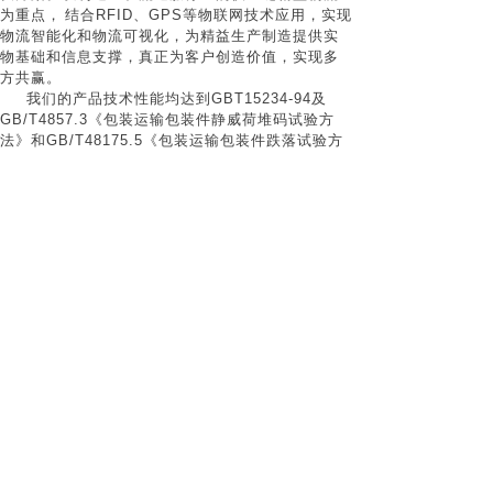
为重点，
结合
RFID
、
GPS
等物联网技术应用，实现
物流智能化和物流可视化，为精益生产制造提供实
物基础和信息支撑，真正为客户创造价值，实现多
方共赢。
我们的产品技术性能均达到
GBT15234-94
及
GB/T4857.3
《包装运输包装件静威荷堆码试验方
法》和
GB/T48175.5
《包装运输包装件跌落试验方
法》等标准，企业已通过
ISO9001
和
ISO14001
国际
质量体系认证。
上海兴乐实业有限公司
Copyright © 2017-2021